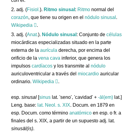
con él.
2. adj. (
Fisiol.
).
Ritmo
sinusal
:
Ritmo
normal del
corazón
, que tiene su origen en el
nódulo
sinusal
.
Wikipedia
.
3. adj. (
Anat.
).
Nódulo
sinusal
: Conjunto de
células
miocárdicas especializadas situado en la parte
externa de la
aurícula
derecha, por encima del
orificio de la
vena
cava
inferior, que genera los
impulsos
cardíacos
y los transmite al
nódulo
auriculoventricular a través del
miocardio
auricular
ordinario.
Wikipedia
.
esp.
sinusal
[
sinus
lat. 'seno', 'cavidad' +
-āl(em)
lat.]
Leng. base:
lat.
Neol. s. XIX
. Docum. en 1879 en
esp. Docum. como término
anatómico
en esp. o fr. a
finales del s. XIX, a partir de un supuesto adj. lat.
sinusāl(is)
.