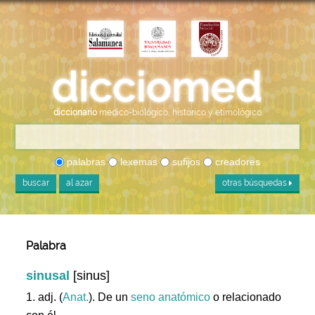
diccionario
médico-biológico, histórico y etimológico
palabras
lexemas
sufijos
creadores
buscar
al azar
otras búsquedas
Palabra
sinusal
[sinus]
1. adj. (
Anat.
). De un
seno
anatómico
o relacionado