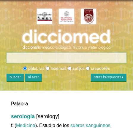
diccionario
médico-biológico, histórico y etimológico
palabras
lexemas
sufijos
creadores
buscar
al azar
otras búsquedas
Palabra
serología
[serology]
f. (
Medicina
). Estudio de los
sueros
sanguíneos
.