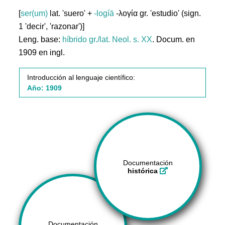
[
ser(um)
lat. 'suero' +
-logíā
-λογία gr. 'estudio' (sign.
1 'decir', 'razonar')]
Leng. base:
híbrido gr./lat.
Neol. s. XX
. Docum. en
1909 en ingl.
Introducción al lenguaje científico:
Año: 1909
Documentación
histórica
Documentación