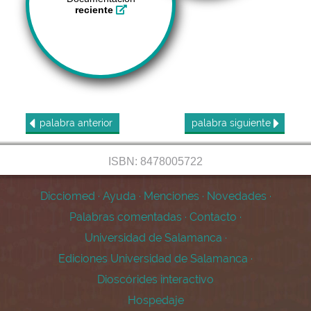
reciente
palabra
anterior
palabra
siguiente
ISBN: 8478005722
Dicciomed
·
Ayuda
·
Menciones
·
Novedades
·
Palabras comentadas
·
Contacto
·
Universidad de Salamanca
·
Ediciones Universidad de Salamanca
·
Dioscórides interactivo
Hospedaje