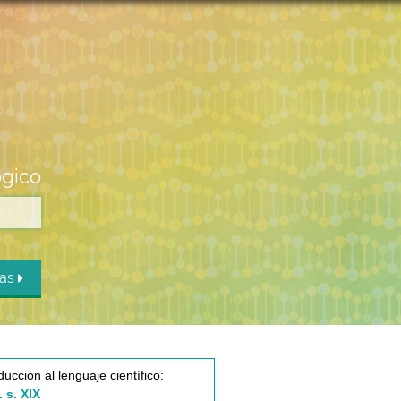
ógico
das
ducción al lenguaje científico:
. s. XIX