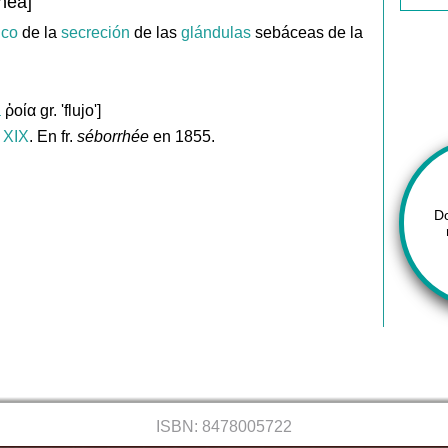
hea]
ico
de la
secreción
de las
glándulas
sebáceas de la
ā
ῥοία gr. 'flujo']
. XIX
. En fr.
séborrhée
en 1855.
D
ISBN: 8478005722