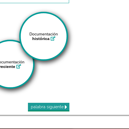
Documentación
histórica
ocumentación
reciente
palabra
siguiente