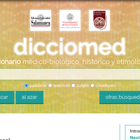
ionario
médico-biológico, histórico y etimol
palabras
lexemas
sufijos
creadores
car
al azar
otras búsque
Intro
Neol