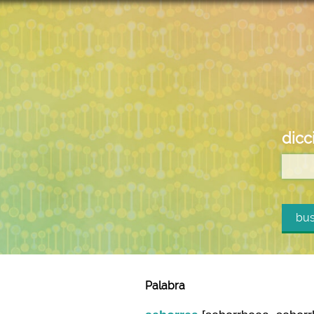
dicc
bus
Palabra