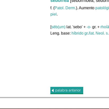
seborrea
[seborrhoea, seborr
f. (
Patol. Derm.
). Aumento
patológ
piel
.
[
sēb(um)
lat. 'sebo' +
-o-
gr. +
rhoí
Leng. base:
híbrido gr./lat.
Neol. s
palabra
anterior