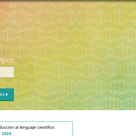
ógico
das
ducción al lenguaje científico:
 1924