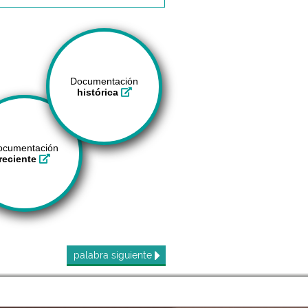
Documentación
histórica
ocumentación
reciente
palabra
siguiente