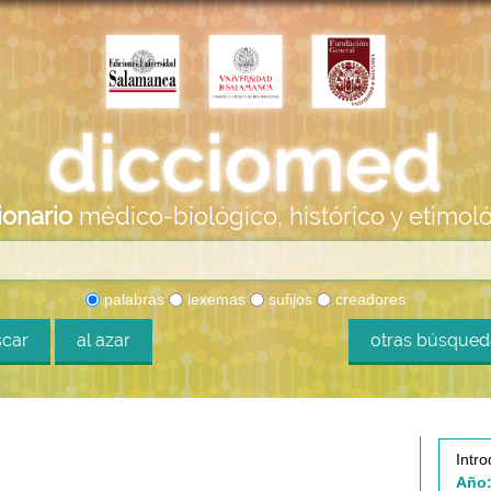
ionario
médico-biológico, histórico y etimol
palabras
lexemas
sufijos
creadores
car
al azar
otras búsque
Intro
Año: