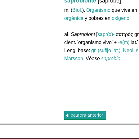
saprobionte
[saprobe]
m. (
Biol.
).
Organismo
que vive en 
orgánica
y pobres en
oxígeno
.
al.
Saprobiont
[
sapr(o)-
σαπρός gr.
cient. 'organismo vivo' +
-e(m)
lat.]
Leng. base:
gr. (sufijo lat.)
.
Neol. s
Marsson
. Véase
saprobio
.
palabra
anterior