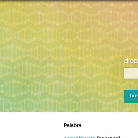
dicc
bus
Palabra