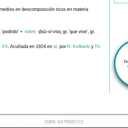
medios en descomposición ricos en materia
 'podrido' +
-biōnt-
-βιῶ-ν/-ντος gr. 'que vive', gr.
. XX
. Acuñada en 1924 en
al.
por
R. Kolkwitz
y
Th.
D
ISBN: 8478005722