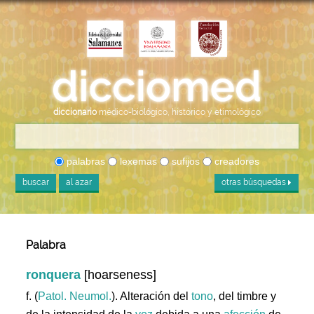
diccionario
médico-biológico, histórico y etimológico
palabras
lexemas
sufijos
creadores
buscar
al azar
otras búsquedas
Palabra
ronquera
[hoarseness]
f. (
Patol. Neumol.
). Alteración del
tono
, del timbre y