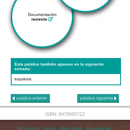
Documentación
reciente
Esta palabra también aparece en la siguiente
entrada:
traquifonía
palabra
anterior
palabra
siguiente
ISBN: 8478005722
Dicciomed
·
Ayuda
·
Menciones
·
Novedades
·