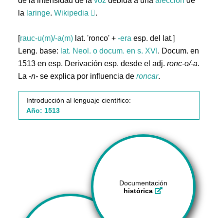
de la intensidad de la
voz
debida a una
afección
de
la
laringe
.
Wikipedia
.
[
rauc-u(m)/-a(m)
lat. 'ronco' +
-era
esp. del lat.]
Leng. base:
lat.
Neol. o docum. en s. XVI
. Docum. en
1513 en esp. Derivación esp. desde el adj.
ronc-o/-a
.
La
-n-
se explica por influencia de
roncar
.
Introducción al lenguaje científico:
Año: 1513
Documentación
histórica