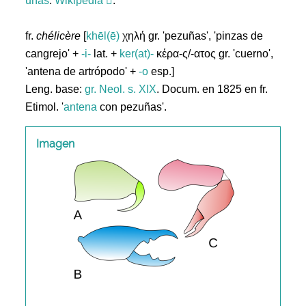
uñas
.
Wikipedia
.
fr.
chélicère
[
khēl(ē)
χηλή gr. 'pezuñas', 'pinzas de
cangrejo' +
-i-
lat. +
ker(at)-
κέρα-ς/-ατος gr. 'cuerno',
'antena de artrópodo' +
-o
esp.]
Leng. base:
gr.
Neol. s. XIX
. Docum. en 1825 en fr.
Etimol. '
antena
con pezuñas'.
Imagen