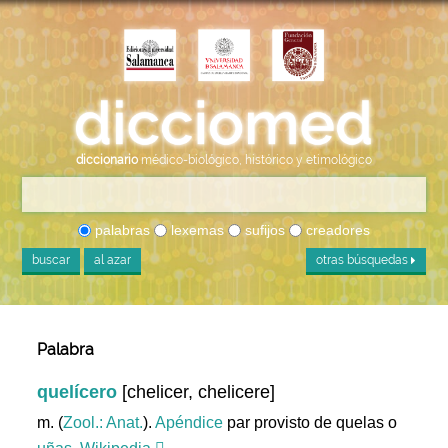
diccionario
médico-biológico, histórico y etimológico
palabras
lexemas
sufijos
creadores
buscar
al azar
otras búsquedas
Palabra
quelícero
[chelicer, chelicere]
m. (
Zool.: Anat.
).
Apéndice
par provisto de quelas o