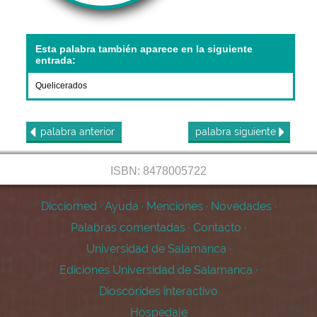
Esta palabra también aparece en la siguiente
entrada:
Quelicerados
palabra
anterior
palabra
siguiente
ISBN: 8478005722
Dicciomed
·
Ayuda
·
Menciones
·
Novedades
·
Palabras comentadas
·
Contacto
·
Universidad de Salamanca
·
Ediciones Universidad de Salamanca
·
Dioscórides interactivo
Hospedaje