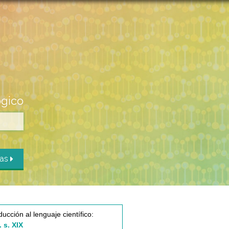
ógico
das
ducción al lenguaje científico:
. s. XIX