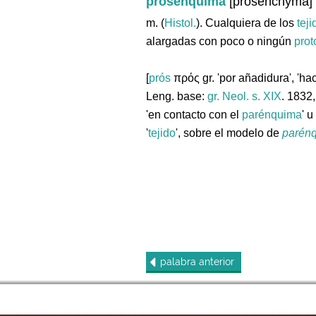
prosénquima
[prosenchyma]
m. (
Histol.
). Cualquiera de los
teji
alargadas con poco o ningún
pro
[
prós
πρός gr. 'por añadidura', 'ha
Leng. base:
gr.
Neol. s. XIX
. 1832,
'en contacto con el
parénquima
' u
'
tejido
', sobre el modelo de
parén
palabra
anterior