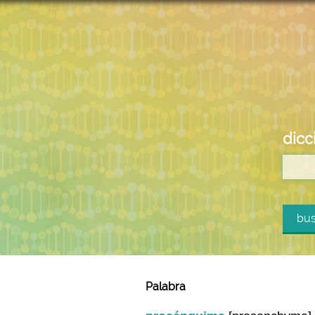
dicc
bus
Palabra