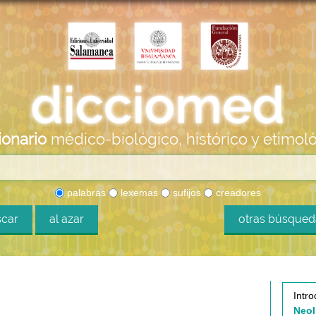
ionario
médico-biológico, histórico y etimol
palabras
lexemas
sufijos
creadores
car
al azar
otras búsque
Intro
Neol