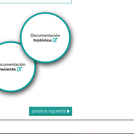
Documentación
histórica
ocumentación
reciente
palabra
siguiente