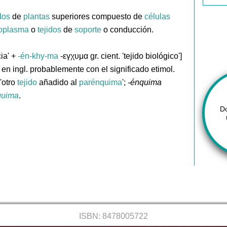
dos
de
plantas
superiores compuesto de
células
toplasma
o
tejidos
de
soporte
o conducción.
cia' +
-én-khy-ma
-εγχυμα gr. cient. 'tejido biológico']
 en ingl. probablemente con el significado etimol.
 'otro
tejido
añadido al
parénquima
';
-énquima
quima
.
D
ISBN: 8478005722