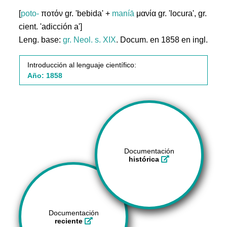
[
poto-
ποτόν gr. 'bebida' +
maníā
μανία gr. 'locura', gr.
cient. 'adicción a']
Leng. base:
gr.
Neol. s. XIX
. Docum. en 1858 en ingl.
Introducción al lenguaje científico:
Año: 1858
Documentación
histórica
Documentación
reciente