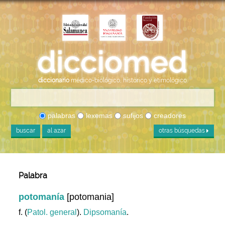
diccionario
médico-biológico, histórico y etimológico
palabras
lexemas
sufijos
creadores
buscar
al azar
otras búsquedas
Palabra
potomanía
[potomania]
f. (
Patol. general
).
Dipsomanía
.