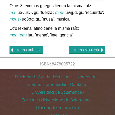
Otros 3 lexemas griegos tienen la misma raíz:
ma-
μα-/μεν-, gr., 'fuerza';
mnē-
μνῆμα, gr., 'recuerdo';
mous-
μοῦσα, gr., 'musa', 'música'
Otro lexema latino tiene la misma raíz:
ment(em)
lat., 'mente', 'inteligencia'
lexema
anterior
lexema
siguiente
ISBN: 8478005722
Dicciomed
·
Ayuda
·
Menciones
·
Novedades
·
Palabras comentadas
·
Contacto
·
Universidad de Salamanca
·
Ediciones Universidad de Salamanca
·
Dioscórides interactivo