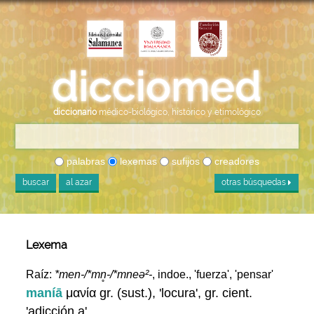
diccionario
médico-biológico, histórico y etimológico
palabras
lexemas
sufijos
creadores
buscar
al azar
otras búsquedas
Lexema
Raíz:
*men-/*mn̥-/*mneə²-
, indoe., 'fuerza', 'pensar'
maníā
μανία gr. (sust.), 'locura', gr. cient.
'adicción a'