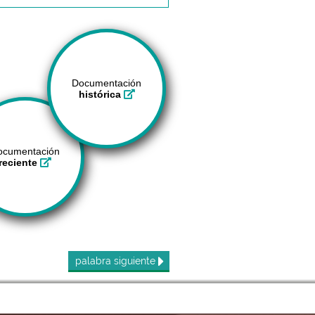
Documentación
histórica
ocumentación
reciente
palabra
siguiente