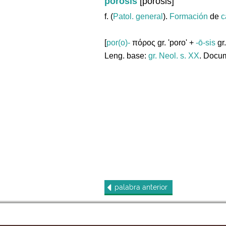
porosis
[porosis]
f. (
Patol. general
).
Formación
de
c
[
por(o)-
πόρος gr. 'poro' +
-ō-sis
gr.
Leng. base:
gr.
Neol. s. XX
. Docum
palabra
anterior