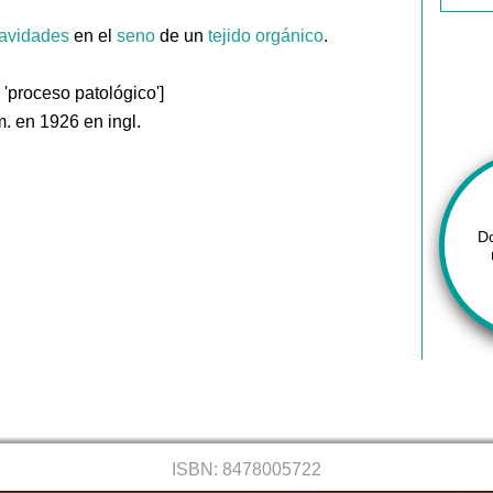
avidades
en el
seno
de un
tejido
orgánico
.
 'proceso patológico']
. en 1926 en ingl.
D
ISBN: 8478005722