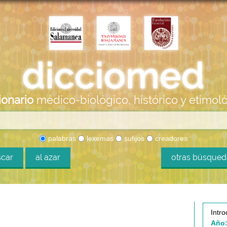
ionario
médico-biológico, histórico y etimol
palabras
lexemas
sufijos
creadores
car
al azar
otras búsque
Intro
Año: