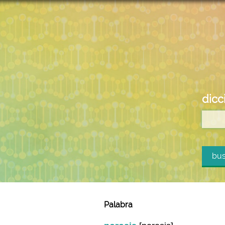
dicc
bus
Palabra