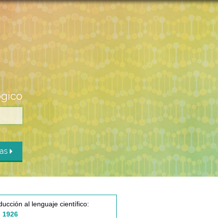
ógico
das
ducción al lenguaje científico:
 1926