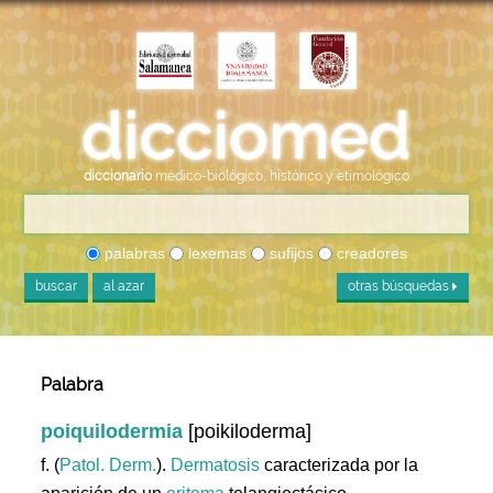
diccionario
médico-biológico, histórico y etimológico
palabras
lexemas
sufijos
creadores
buscar
al azar
otras búsquedas
Palabra
poiquilodermia
[poikiloderma]
f. (
Patol. Derm.
).
Dermatosis
caracterizada por la