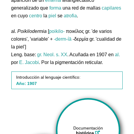
aparición de un
eritema
telangiectásico
generalizado que
forma
una red de mallas
capilares
en cuyo
centro
la
piel
se
atrofia
.
al.
Poikilodermia
[
poikilo-
ποικίλος gr. 'de varios
colores', 'variable' +
-derm-íā
-δερμία gr. 'cualidad de
la piel']
Leng. base:
gr.
Neol. s. XX
. Acuñada en 1907 en
al.
por
E. Jacobi
. Por la pigmentación reticular.
Introducción al lenguaje científico:
Año: 1907
Documentación
histórica