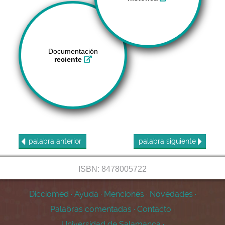
Documentación
reciente
palabra
anterior
palabra
siguiente
ISBN: 8478005722
Dicciomed
·
Ayuda
·
Menciones
·
Novedades
·
Palabras comentadas
·
Contacto
·
Universidad de Salamanca
·