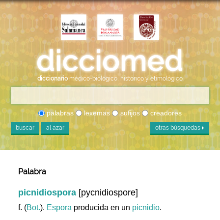
diccionario
médico-biológico, histórico y etimológico
palabras
lexemas
sufijos
creadores
buscar
al azar
otras búsquedas
Palabra
picnidiospora
[pycnidiospore]
f. (
Bot.
).
Espora
producida en un
picnidio
.