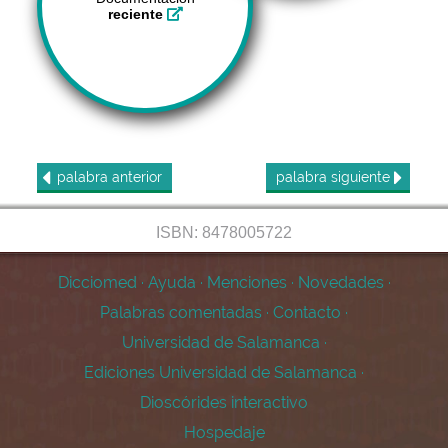
reciente
palabra
anterior
palabra
siguiente
ISBN: 8478005722
Dicciomed
·
Ayuda
·
Menciones
·
Novedades
·
Palabras comentadas
·
Contacto
·
Universidad de Salamanca
·
Ediciones Universidad de Salamanca
·
Dioscórides interactivo
Hospedaje