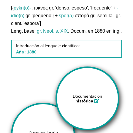
[{
pykn(o)-
πυκνός gr. 'denso, espeso', 'frecuente' +
-
idio(n)
gr. 'pequeño'} +
spor(ā)
σπoρά gr. 'semilla', gr.
cient. 'espora']
Leng. base:
gr.
Neol. s. XIX
. Docum. en 1880 en ingl.
Introducción al lenguaje científico:
Año: 1880
Documentación
histórica
Documentación