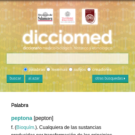
diccionario
médico-biológico, histórico y etimológico
palabras
lexemas
sufijos
creadores
buscar
al azar
otras búsquedas
Palabra
peptona
[pepton]
f. (
Bioquím.
). Cualquiera de las sustancias