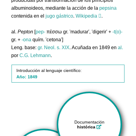
producidas por transformación de los principios
albuminoideos, mediante la acción de la
pepsina
contenida en el
jugo
gástrico
.
Wikipedia
.
al.
Pepton
[
pep-
πέσσω gr. 'madurar', 'digerir' +
-t(o)-
gr. +
-ona
quím. 'cetona']
Leng. base:
gr.
Neol. s. XIX
. Acuñada en 1849 en
al.
por
C.G. Lehmann
.
Introducción al lenguaje científico:
Año: 1849
Documentación
histórica