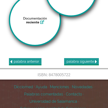
Documentación
reciente
palabra
anterior
palabra
siguiente
ISBN: 8478005722
Dicciomed
·
Ayuda
·
Menciones
·
Novedades
·
Palabras comentadas
·
Contacto
·
Universidad de Salamanca
·