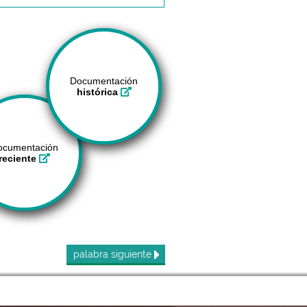
Documentación
histórica
ocumentación
reciente
palabra
siguiente