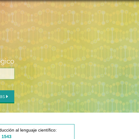
ógico
das
ducción al lenguaje científico:
 1543