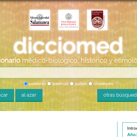
ionario
médico-biológico, histórico y etimol
palabras
lexemas
sufijos
creadores
car
al azar
otras búsque
Intro
Año: