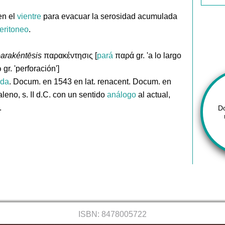
en el
vientre
para evacuar la serosidad acumulada
eritoneo
.
arakéntēsis
παρακέντησις [
pará
παρά gr. 'a lo largo
gr. 'perforación']
ida
. Docum. en 1543 en lat. renacent. Docum. en
leno, s. II d.C. con un sentido
análogo
al actual,
.
D
ISBN: 8478005722