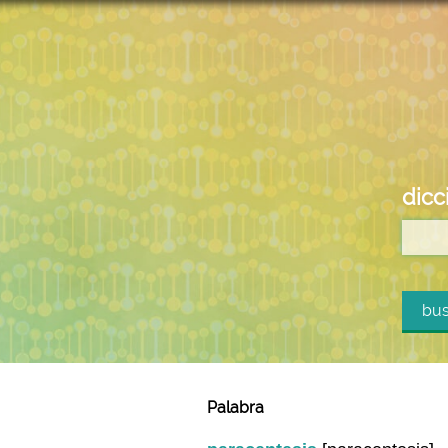
dicc
bus
Palabra