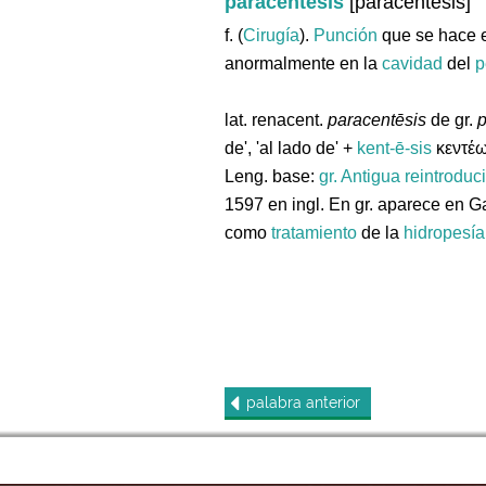
paracentesis
[paracentesis]
f. (
Cirugía
).
Punción
que se hace 
anormalmente en la
cavidad
del
p
lat. renacent.
paracentēsis
de gr.
p
de', 'al lado de' +
kent-ē-sis
κεντέω 
Leng. base:
gr.
Antigua reintroduc
1597 en ingl. En gr. aparece en Ga
como
tratamiento
de la
hidropesía
palabra
anterior