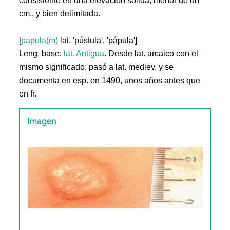
consistente en una elevación sólida, menor de un
cm., y bien delimitada.
[
papula(m)
lat. 'pústula', 'pápula']
Leng. base:
lat.
Antigua
. Desde lat. arcaico con el
mismo significado; pasó a lat. mediev. y se
documenta en esp. en 1490, unos años antes que
en fr.
Imagen