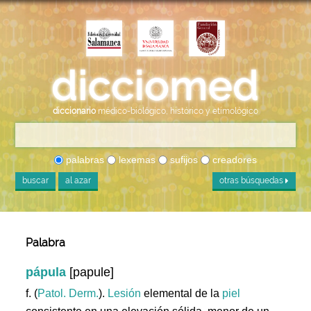
diccionario
médico-biológico, histórico y etimológico
palabras
lexemas
sufijos
creadores
buscar
al azar
otras búsquedas
Palabra
pápula
[papule]
f. (
Patol. Derm.
).
Lesión
elemental de la
piel