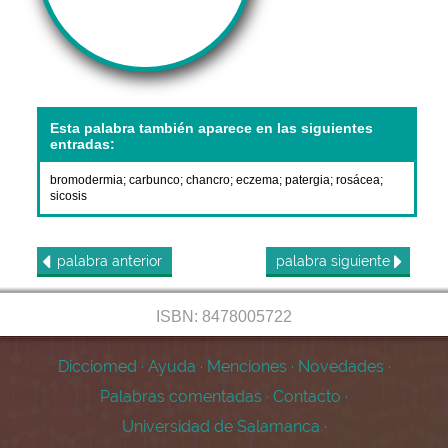
Esta palabra también aparece en las siguientes
entradas:
bromodermia
;
carbunco
;
chancro
;
eczema
;
patergia
;
rosácea
;
sicosis
palabra
anterior
palabra
siguiente
ISBN: 8478005722
Dicciomed
·
Ayuda
·
Menciones
·
Novedades
·
Palabras comentadas
·
Contacto
·
Universidad de Salamanca
·