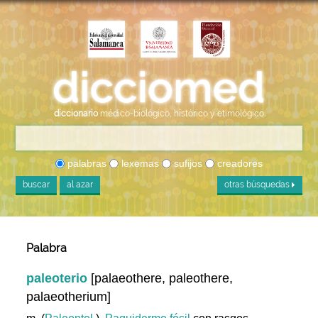
diccionario
médico-biológico, histórico y etimológico
palabras
lexemas
sufijos
creadores
buscar
al azar
otras búsquedas
Palabra
paleoterio
[palaeothere, paleothere,
palaeotherium]