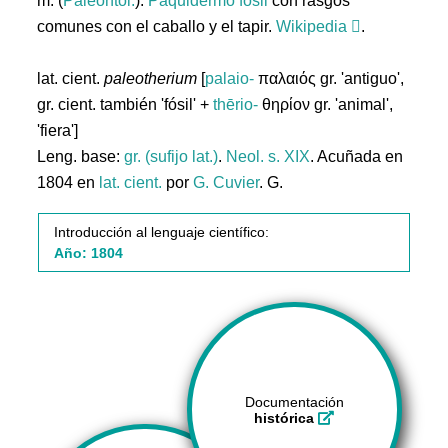
m. (
Paleontol.
).
Paquidermo
fósil
con rasgos
comunes con el caballo y el tapir.
Wikipedia
.
lat. cient.
paleotherium
[
palaio-
παλαιός gr. 'antiguo',
gr. cient. también 'fósil' +
thērio-
θηρίον gr. 'animal',
'fiera']
Leng. base:
gr. (sufijo lat.)
.
Neol. s. XIX
. Acuñada en
1804 en
lat. cient.
por
G. Cuvier
. G.
Introducción al lenguaje científico:
Año: 1804
Documentación
histórica