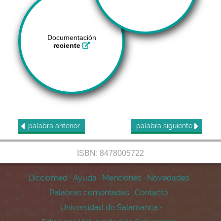
Documentación
reciente
palabra
anterior
palabra
siguiente
ISBN: 8478005722
Dicciomed
·
Ayuda
·
Menciones
·
Novedades
·
Palabras comentadas
·
Contacto
·
Universidad de Salamanca
·