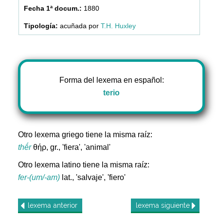
1880
acuñada por
T.H. Huxley
Forma del lexema en español:
terio
Otro lexema griego tiene la misma raíz:
thḗr
θήρ, gr., 'fiera', 'animal'
Otro lexema latino tiene la misma raíz:
fer-(um/-am)
lat., 'salvaje', 'fiero'
lexema
anterior
lexema
siguiente