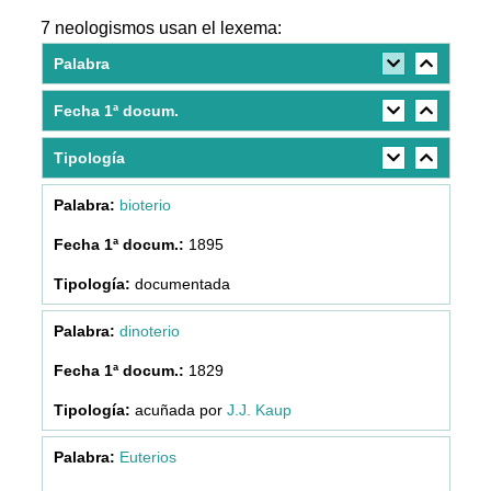
7 neologismos usan el lexema:
Palabra
Fecha 1ª docum.
Tipología
bioterio
1895
documentada
dinoterio
1829
acuñada por
J.J. Kaup
Euterios