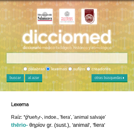
diccionario
médico-biológico, histórico y etimológico
palabras
lexemas
sufijos
creadores
buscar
al azar
otras búsquedas
Lexema
Raíz:
*ǵʰueh₁r-
, indoe., 'fiera', 'animal salvaje'
thērio-
θηρίον gr. (sust.), 'animal', 'fiera'