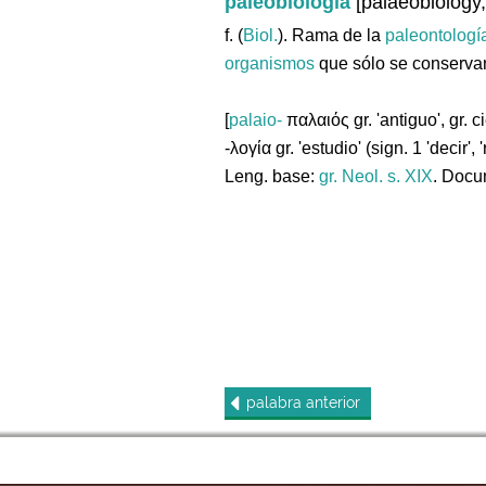
paleobiología
[palaeobiology,
f. (
Biol.
). Rama de la
paleontologí
organismos
que sólo se conserv
[
palaio-
παλαιός gr. 'antiguo', gr. ci
-λογία gr. 'estudio' (sign. 1 'decir', 
Leng. base:
gr.
Neol. s. XIX
. Docu
palabra
anterior