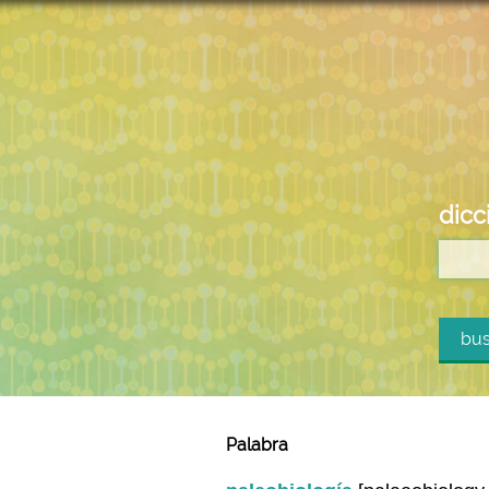
dicc
bus
Palabra