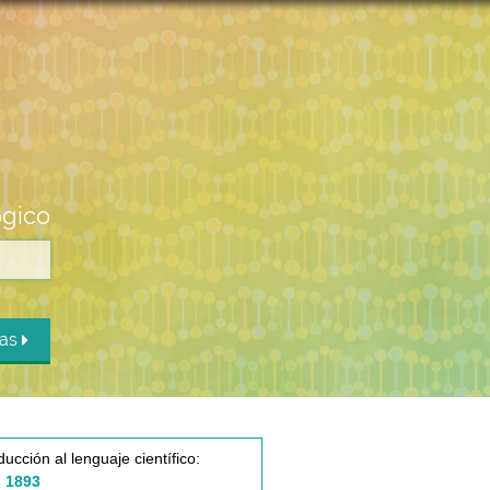
ógico
das
ducción al lenguaje científico:
 1893