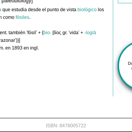
 paleobiology]
a
que estudia desde el punto de vista
biológico
los
an como
fósiles
.
ent. también 'fósil' + {
bio-
βίος gr. 'vida' +
-logíā
'razonar')}]
m. en 1893 en ingl.
D
ISBN: 8478005722