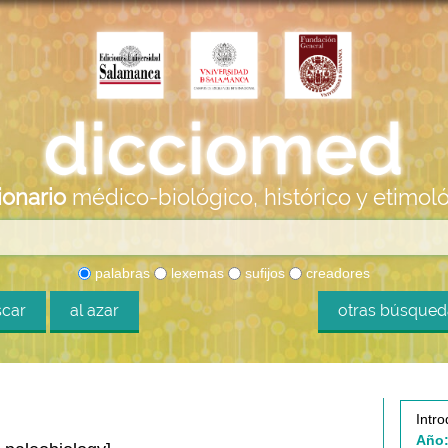
ionario
médico-biológico, histórico y etimol
palabras
lexemas
sufijos
creadores
car
al azar
otras búsque
Intro
Año: