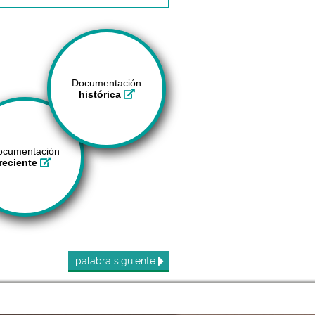
Documentación
histórica
ocumentación
reciente
palabra
siguiente