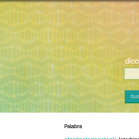
dicc
bus
Palabra