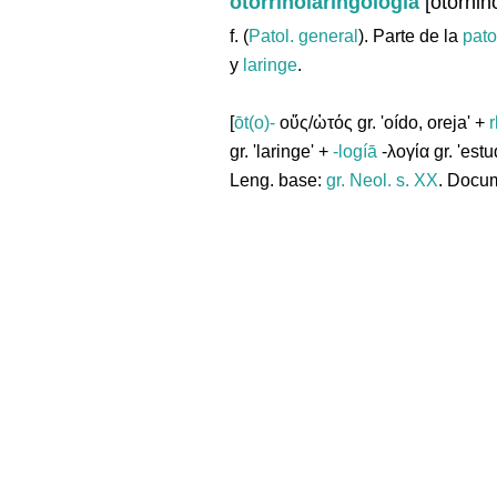
otorrinolaringología
[otorhin
f. (
Patol. general
). Parte de la
pato
y
laringe
.
[
ōt(o)-
οὔς/ὠτός gr. 'oído, oreja' +
r
gr. 'laringe' +
-logíā
-λογία gr. 'estud
Leng. base:
gr.
Neol. s. XX
. Docum