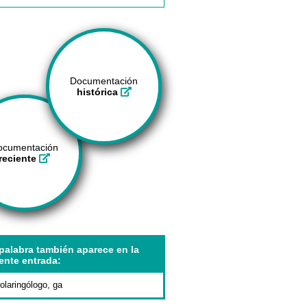
Documentación
histórica
ocumentación
reciente
palabra también aparece en la
ente entrada:
nolaringólogo, ga