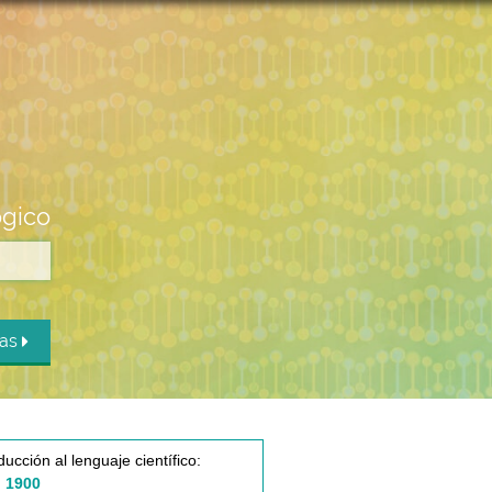
ógico
das
ducción al lenguaje científico:
 1900