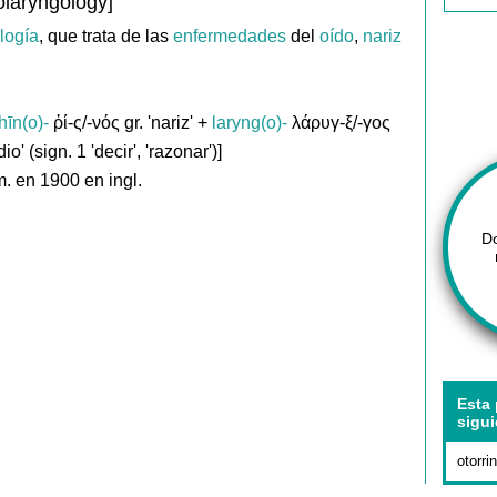
olaryngology]
logía
, que trata de las
enfermedades
del
oído
,
nariz
hīn(o)-
ῥί-ς/-νός gr. 'nariz' +
laryng(o)-
λάρυγ-ξ/-γος
io' (sign. 1 'decir', 'razonar')]
. en 1900 en ingl.
D
Esta 
sigui
otorri