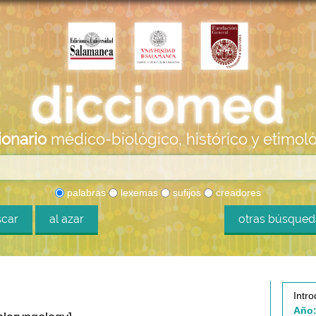
ionario
médico-biológico, histórico y etimol
palabras
lexemas
sufijos
creadores
car
al azar
otras búsque
Intro
Año: