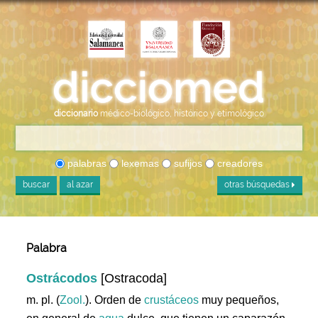
diccionario
médico-biológico, histórico y etimológico
palabras
lexemas
sufijos
creadores
buscar
al azar
otras búsquedas
Palabra
Ostrácodos
[Ostracoda]
m. pl. (
Zool.
). Orden de
crustáceos
muy pequeños,