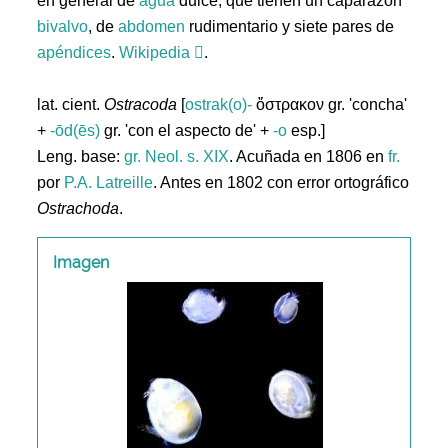
en general de
agua
dulce, que tienen un caparazón
bivalvo
, de
abdomen
rudimentario y siete pares de
apéndices
.
Wikipedia
.
lat. cient.
Ostracoda
[
ostrak(o)-
ὄστρακον gr. 'concha'
+
-ōd(ēs)
gr. 'con el aspecto de' +
-o
esp.]
Leng. base:
gr.
Neol. s. XIX
. Acuñada en 1806 en
fr.
por
P.A. Latreille
. Antes en 1802 con error ortográfico
Ostrachoda
.
Imagen