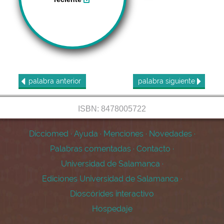
palabra
anterior
palabra
siguiente
ISBN: 8478005722
Dicciomed
·
Ayuda
·
Menciones
·
Novedades
·
Palabras comentadas
·
Contacto
·
Universidad de Salamanca
·
Ediciones Universidad de Salamanca
·
Dioscórides interactivo
Hospedaje