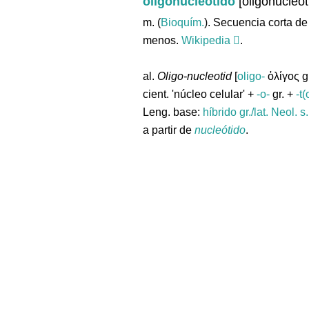
oligonucleótido
[oligonucleot
m. (
Bioquím.
). Secuencia corta d
menos.
Wikipedia
.
al.
Oligo-nucleotid
[
oligo-
ὀλίγος gr
cient. 'núcleo celular' +
-o-
gr. +
-t(
Leng. base:
híbrido gr./lat.
Neol. s
a partir de
nucleótido
.