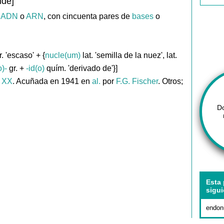
ide]
e
ADN
o
ARN
, con cincuenta pares de
bases
o
. 'escaso' + {
nucle(um)
lat. 'semilla de la nuez', lat.
o)-
gr. +
-id(o)
quím. 'derivado de'}]
. XX
. Acuñada en 1941 en
al.
por
F.G. Fischer
. Otros;
D
Esta 
sigui
endon