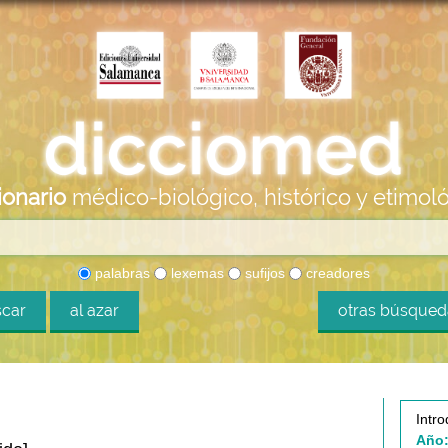
ionario
médico-biológico, histórico y etimol
palabras
lexemas
sufijos
creadores
car
al azar
otras búsque
Intro
Año: