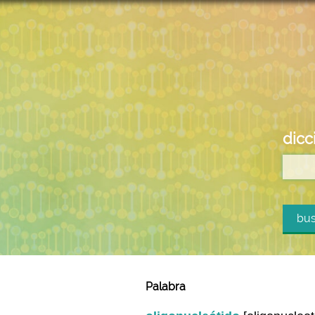
dicc
bus
Palabra