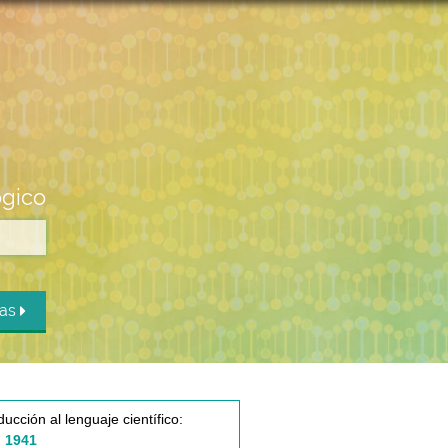
ógico
das
ducción al lenguaje científico:
 1941