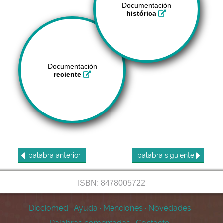
Documentación
histórica
Documentación
reciente
palabra
anterior
palabra
siguiente
ISBN: 8478005722
Dicciomed
·
Ayuda
·
Menciones
·
Novedades
·
Palabras comentadas
·
Contacto
·