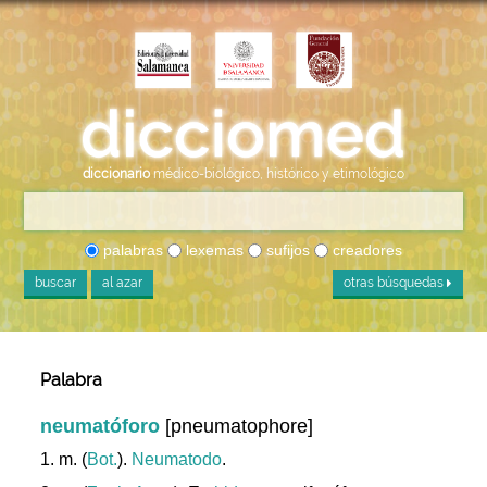
diccionario
médico-biológico, histórico y etimológico
palabras
lexemas
sufijos
creadores
buscar
al azar
otras búsquedas
Palabra
neumatóforo
[pneumatophore]
1. m. (
Bot.
).
Neumatodo
.