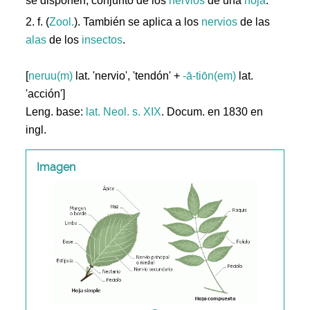
se disponen; conjunto de los
nervios
de una
hoja
.
2. f. (
Zool.
). También se aplica a los
nervios
de las
alas
de los
insectos
.
[
neruu(m)
lat. 'nervio', 'tendón' +
-ā-tiōn(em)
lat.
'acción']
Leng. base:
lat.
Neol. s. XIX
. Docum. en 1830 en
ingl.
Imagen