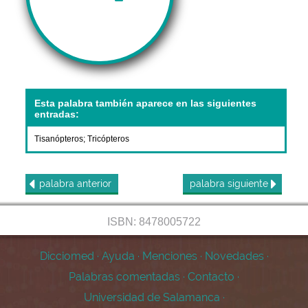
Esta palabra también aparece en las siguientes
entradas:
Tisanópteros
;
Tricópteros
palabra
anterior
palabra
siguiente
ISBN: 8478005722
Dicciomed
·
Ayuda
·
Menciones
·
Novedades
·
Palabras comentadas
·
Contacto
·
Universidad de Salamanca
·