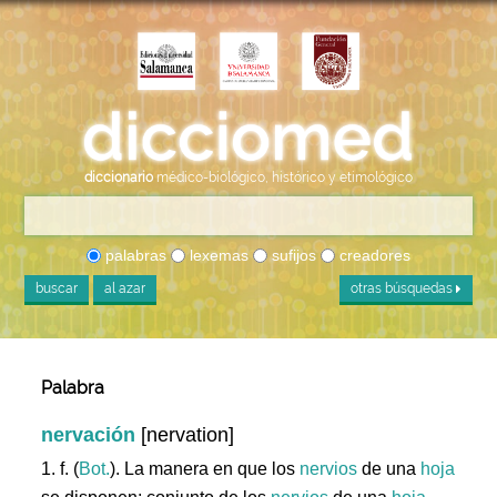
diccionario
médico-biológico, histórico y etimológico
palabras
lexemas
sufijos
creadores
buscar
al azar
otras búsquedas
Palabra
nervación
[nervation]
1. f. (
Bot.
). La manera en que los
nervios
de una
hoja