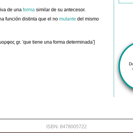
iva de una
forma
similar de su antecesor.
a función distinta que el no
mutante
del mismo
μορφος gr. 'que tiene una forma determinada']
D
ISBN: 8478005722