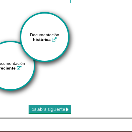
Documentación
histórica
ocumentación
reciente
palabra
siguiente