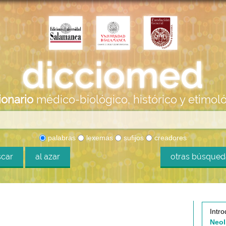
ionario
médico-biológico, histórico y etimol
palabras
lexemas
sufijos
creadores
car
al azar
otras búsque
Intro
Neol