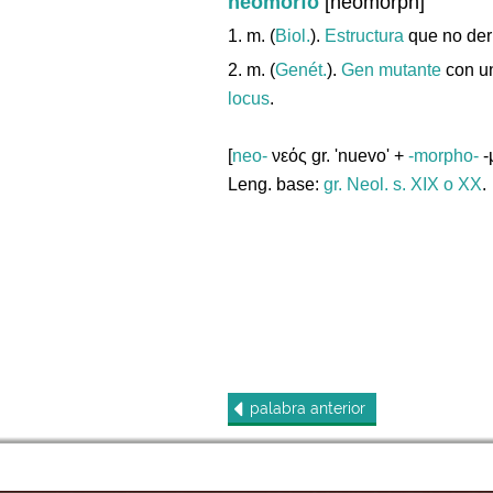
neomorfo
[neomorph]
1. m. (
Biol.
).
Estructura
que no der
2. m. (
Genét.
).
Gen
mutante
con un
locus
.
[
neo-
νεός gr. 'nuevo' +
-morpho-
-
Leng. base:
gr.
Neol. s. XIX o XX
.
palabra
anterior