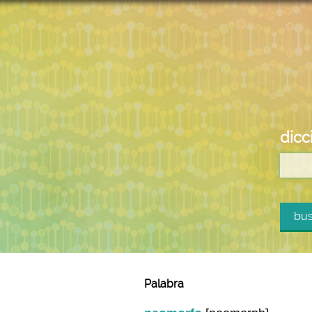
dicc
bus
Palabra