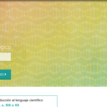
ógico
das
ducción al lenguaje científico:
. s. XIX o XX