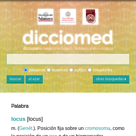
diccionario
médico-biológico, histórico y etimológico
palabras
lexemas
sufijos
creadores
buscar
al azar
otras búsquedas
Palabra
locus
[locus]
m. (
Genét.
). Posición fija sobre un
cromosoma
, como