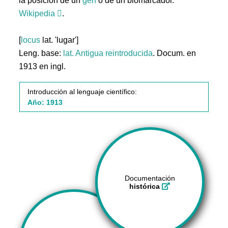
la posición de un
gen
o de un biomarcador.
Wikipedia
.
[
locus
lat. 'lugar']
Leng. base:
lat.
Antigua reintroducida
. Docum. en
1913 en ingl.
Introducción al lenguaje científico:
Año: 1913
Documentación
histórica