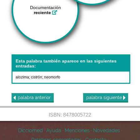
Documentación
reciente
Esta palabra también aparece en las siguientes
entradas:
alozima
;
cistrón
;
neomorfo
palabra
anterior
palabra
siguiente
ISBN: 8478005722
Dicciomed
·
Ayuda
·
Menciones
·
Novedades
·
Palabras comentadas
·
Contacto
·