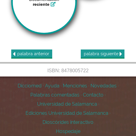
reciente
palabra
anterior
palabra
siguiente
ISBN: 8478005722
Dicciomed
·
Ayuda
·
Menciones
·
Novedades
·
Palabras comentadas
·
Contacto
·
Universidad de Salamanca
·
Ediciones Universidad de Salamanca
·
Dioscórides interactivo
Hospedaje