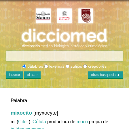
diccionario
médico-biológico, histórico y etimológico
palabras
lexemas
sufijos
creadores
buscar
al azar
otras búsquedas
Palabra
mixocito
[myxocyte]
m. (
Citol.
).
Célula
productora de
moco
propia de