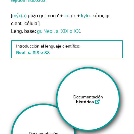
tejidos
mucosos
.
[
mýx(a)
μύξα gr. 'moco' +
-o-
gr. +
kyto-
κύτος gr.
cient. 'célula']
Leng. base:
gr.
Neol. s. XIX o XX
.
Introducción al lenguaje científico:
Neol. s. XIX o XX
Documentación
histórica
Documentación