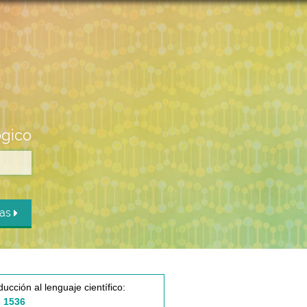
ógico
das
ducción al lenguaje científico:
 1536