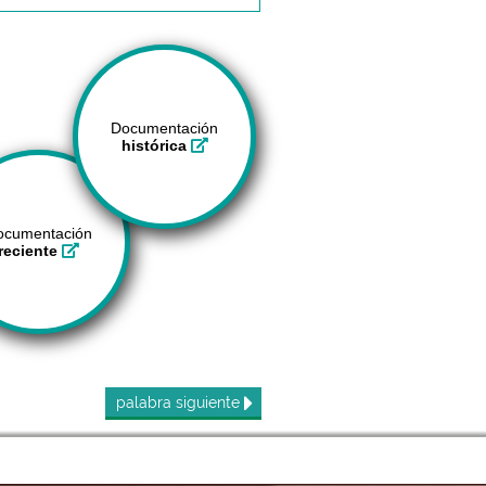
Documentación
histórica
ocumentación
reciente
palabra
siguiente