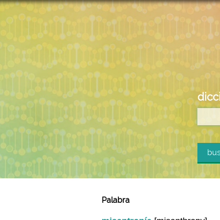
dicc
bus
Palabra