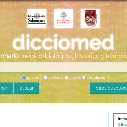
ionario
médico-biológico, histórico y etimol
palabras
lexemas
sufijos
creadores
car
al azar
otras búsque
Intro
Año: