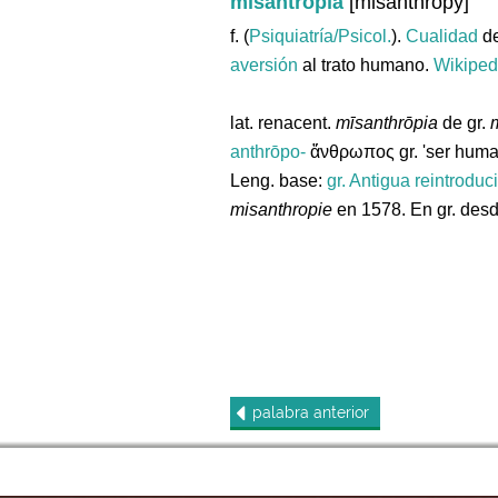
misantropía
[misanthropy]
f. (
Psiquiatría/Psicol.
).
Cualidad
de
aversión
al trato humano.
Wikiped
lat. renacent.
mīsanthrōpia
de gr.
m
anthrōpo-
ἄνθρωπος gr. 'ser huma
Leng. base:
gr.
Antigua reintroduc
misanthropie
en 1578. En gr. desd
palabra
anterior