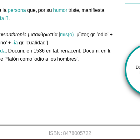
 la
persona
que, por su
humor
triste, manifiesta
ia
.
īsanthrōpíā
μισανθρωπία [
mīs(o)-
μῖσος gr. 'odio' +
no' +
-íā
gr. 'cualidad']
ida
. Docum. en 1536 en lat. renacent. Docum. en fr.
e Platón como 'odio a los hombres'.
D
ISBN: 8478005722