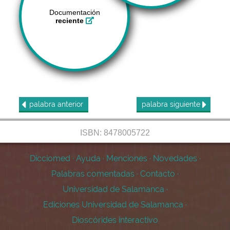
Documentación
reciente
palabra
anterior
palabra
siguiente
ISBN: 8478005722
Dicciomed
·
Ayuda
·
Menciones
·
Novedades
·
Palabras comentadas
·
Contacto
·
Universidad de Salamanca
·
Ediciones Universidad de Salamanca
·
Dioscórides interactivo