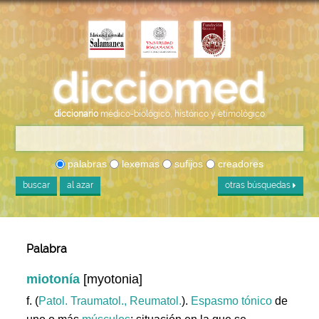
diccionario
médico-biológico, histórico y etimológico
palabras
lexemas
sufijos
creadores
buscar
al azar
otras búsquedas
Palabra
miotonía
[myotonia]
f. (
Patol. Traumatol., Reumatol.
).
Espasmo
tónico
de