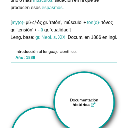
uno o más
músculos
; situación en la que se
producen esos
espasmos
.
[
my(o)-
μῦ-ς/-ός gr. 'ratón', 'músculo' +
ton(o)-
τόνος
gr. 'tensión' +
-íā
gr. 'cualidad']
Leng. base:
gr.
Neol. s. XIX
. Docum. en 1886 en ingl.
Introducción al lenguaje científico:
Año: 1886
Documentación
histórica