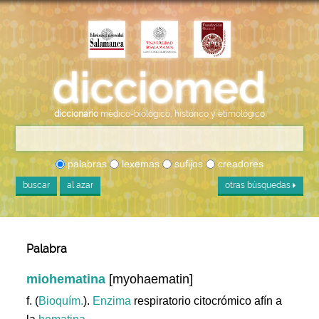
diccionario
médico-biológico, histórico y etimológico
palabras
lexemas
sufijos
creadores
buscar
al azar
otras búsquedas
Palabra
miohematina
[myohaematin]
f. (
Bioquím.
).
Enzima
respiratorio citocrómico afín a