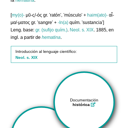
la
hematina
.
[
my(o)-
μῦ-ς/-ός gr. 'ratón', 'músculo' +
haim(ato)-
αἷ-
μα/-ματος gr. 'sangre' +
-īn(a)
quím. 'sustancia']
Leng. base:
gr. (sufijo quím.)
.
Neol. s. XIX
. 1885, en
ingl. a partir de
hematina
.
Introducción al lenguaje científico:
Neol. s. XIX
Documentación
histórica