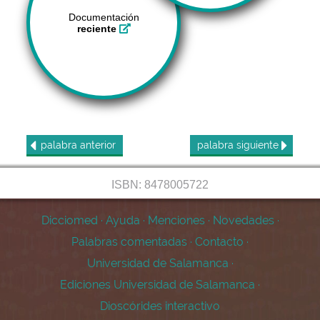
Documentación
reciente
palabra
anterior
palabra
siguiente
ISBN: 8478005722
Dicciomed
·
Ayuda
·
Menciones
·
Novedades
·
Palabras comentadas
·
Contacto
·
Universidad de Salamanca
·
Ediciones Universidad de Salamanca
·
Dioscórides interactivo