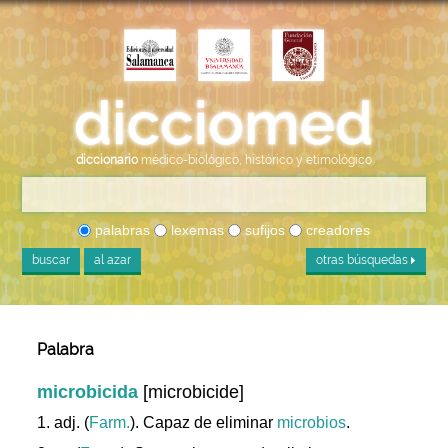
diccionario
médico-biológico, histórico y etimológico
palabras
lexemas
sufijos
creadores
buscar
al azar
otras búsquedas
Palabra
microbicida
[microbicide]
1. adj. (
Farm.
). Capaz de eliminar
microbios
.