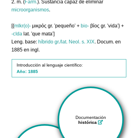
2. m. (
Farm.
). Sustancia capaz de eliminar
microorganismos
.
[{
mīkr(o)-
μικρός gr. 'pequeño' +
bio-
βίος gr. 'vida'} +
-cīda
lat. 'que mata']
Leng. base:
híbrido gr./lat.
Neol. s. XIX
. Docum. en
1885 en ingl.
Introducción al lenguaje científico:
Año: 1885
Documentación
histórica