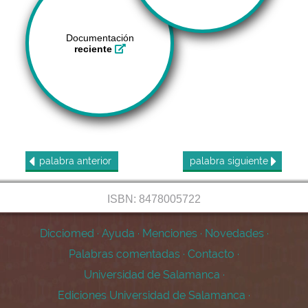
Documentación
reciente
palabra
anterior
palabra
siguiente
ISBN: 8478005722
Dicciomed
·
Ayuda
·
Menciones
·
Novedades
·
Palabras comentadas
·
Contacto
·
Universidad de Salamanca
·
Ediciones Universidad de Salamanca
·