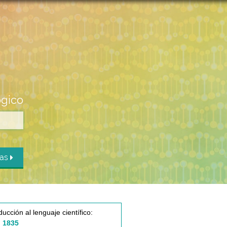
ógico
das
ducción al lenguaje científico:
 1835