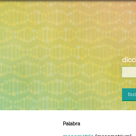
dicc
bus
Palabra