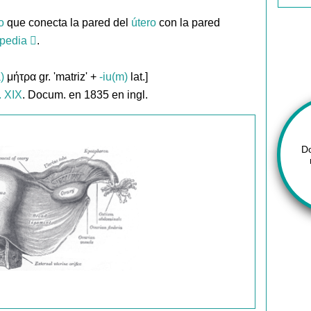
o
que conecta la pared del
útero
con la pared
pedia
.
)
μήτρα gr. 'matriz' +
-iu(m)
lat.]
. XIX
. Docum. en 1835 en ingl.
D