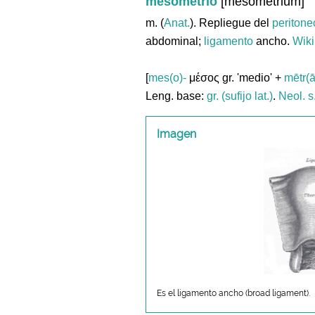
mesometrio
[mesometrium]
m. (
Anat.
). Repliegue del
peritone
abdominal;
ligamento
ancho.
Wiki
[
mes(o)-
μέσος gr. 'medio' +
mētr(ā
Leng. base:
gr. (sufijo lat.)
.
Neol. s
Imagen
Es el ligamento ancho (broad ligament).