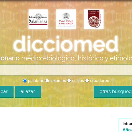
ionario
médico-biológico, histórico y etimol
palabras
lexemas
sufijos
creadores
car
al azar
otras búsque
Intro
Año: