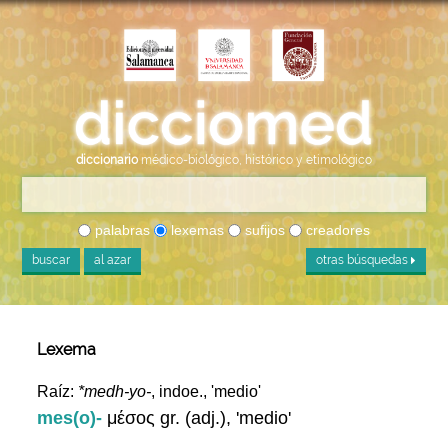
diccionario
médico-biológico, histórico y etimológico
palabras
lexemas
sufijos
creadores
buscar
al azar
otras búsquedas
Lexema
Raíz:
*medh-yo-
, indoe., 'medio'
mes(o)-
μέσος gr. (adj.), 'medio'