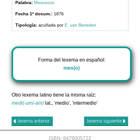
Mesozoos
1876
acuñada por
E. van Beneden
Forma del lexema en español:
mes(o)
Otro lexema latino tiene la misma raíz:
medi(-um/-am)
lat., 'medio', 'intermedio'
lexema
anterior
lexema
siguiente
ISBN: 8478005722