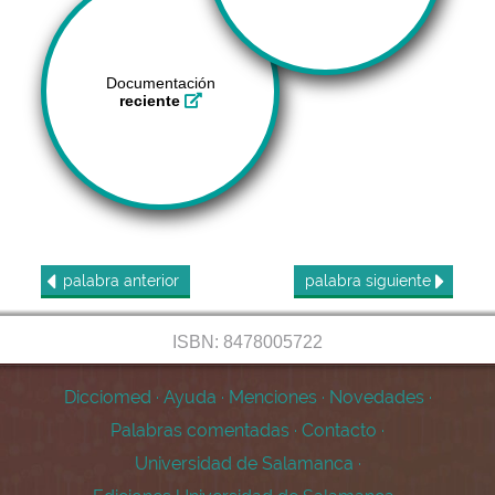
Documentación
reciente
palabra
anterior
palabra
siguiente
ISBN: 8478005722
Dicciomed
·
Ayuda
·
Menciones
·
Novedades
·
Palabras comentadas
·
Contacto
·
Universidad de Salamanca
·