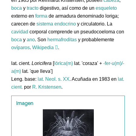
en 1983 por Reinhardt Kristensen; poseen
cabeza
,
boca
y
tracto
digestivo, así como de un
esqueleto
externo en
forma
de armadura denominado loriga;
carecen de
sistema
endocrino
y circulatorio. La
cavidad
corporal comprende un pseudocoeloma con
boca
y
ano
. Son
hermafroditas
y probablemente
ovíparos
.
Wikipedia
.
lat. cient.
Loricifera
[
lōrīca(m)
lat. 'coraza' +
-fer-u(m)/-
a(m)
lat. 'que lleva']
Leng. base:
lat.
Neol. s. XX
. Acuñada en 1983 en
lat.
cient.
por
R. Kristensen
.
Imagen