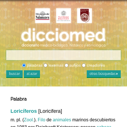
diccionario
médico-biológico, histórico y etimológico
palabras
lexemas
sufijos
creadores
buscar
al azar
otras búsquedas
Palabra
Loricíferos
[Loricifera]
m. pl. (
Zool.
).
Filo
de
animales
marinos descubiertos