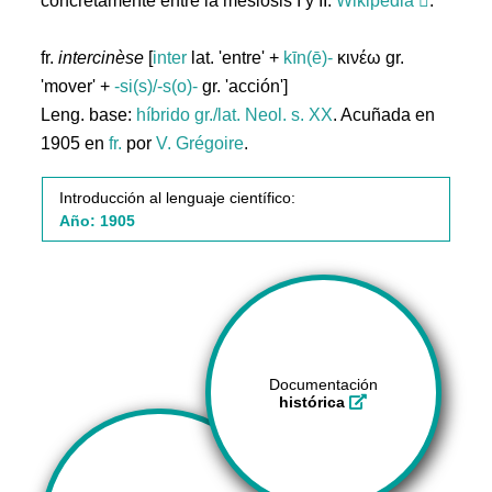
concretamente entre la mesiosis I y II.
Wikipedia
.
fr.
intercinèse
[
inter
lat. 'entre' +
kīn(ē)-
κινέω gr.
'mover' +
-si(s)/-s(o)-
gr. 'acción']
Leng. base:
híbrido gr./lat.
Neol. s. XX
. Acuñada en
1905 en
fr.
por
V. Grégoire
.
Introducción al lenguaje científico:
Año: 1905
Documentación
histórica