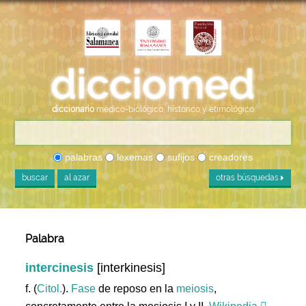
diccionario
médico-biológico, histórico y etimológico
palabras
lexemas
sufijos
creadores
buscar
al azar
otras búsquedas
Palabra
intercinesis
[interkinesis]
f. (
Citol.
).
Fase
de reposo en la
meiosis
,