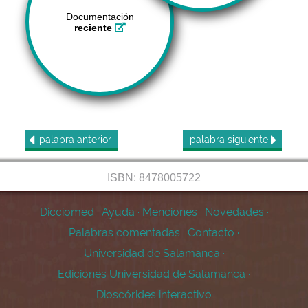
Documentación
reciente
palabra
anterior
palabra
siguiente
ISBN: 8478005722
Dicciomed
·
Ayuda
·
Menciones
·
Novedades
·
Palabras comentadas
·
Contacto
·
Universidad de Salamanca
·
Ediciones Universidad de Salamanca
·
Dioscórides interactivo