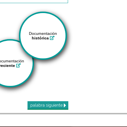
Documentación
histórica
ocumentación
reciente
palabra
siguiente