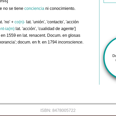
ess]
ue no se tiene
conciencia
ni conocimiento.
t. 'no' +
co(n)-
lat. 'unión', 'contacto', 'acción
-nt-ia(m)
lat. 'acción', 'cualidad de agente']
 en 1559 en lat. renacent. Docum. en glosas
norancia'; docum. en fr. en 1794
inconscience
.
D
ISBN: 8478005722