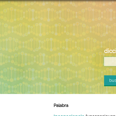
dicc
bus
Palabra