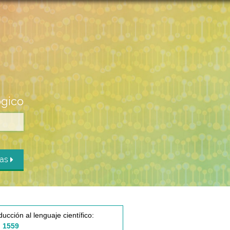
ógico
das
ducción al lenguaje científico:
 1559