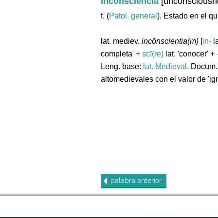
inconsciencia
[unconsciousn
f. (
Patol. general
). Estado en el q
lat. mediev.
incōnscientia(m)
[
in-
la
completa' +
scī(re)
lat. 'conocer' +
Leng. base:
lat.
Medieval
. Docum.
altomedievales con el valor de 'ig
palabra
anterior