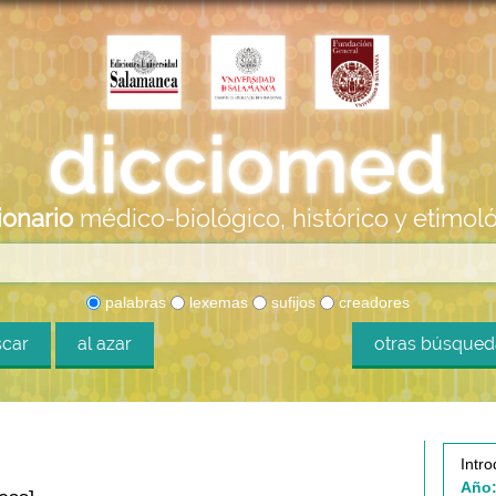
ionario
médico-biológico, histórico y etimol
palabras
lexemas
sufijos
creadores
car
al azar
otras búsque
Intro
Año: