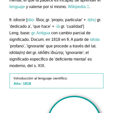
mental; el que la padece es incapaz de aprender el
lenguaje
y valerse por sí mismo.
Wikipedia
.
fr.
idiocie
[
idio-
ἴδιος gr. 'propio, particular' +
-t(ēs)
gr.
'dedicado a', 'que hace' +
-íā
gr. 'cualidad']
Leng. base:
gr.
Antigua
con cambio parcial de
significado. Docum. en 1818 en fr. A partir de
idiota
'profano', 'ignorante' que procede a través del lat.
idiōta(m)
del gr.
idiṓtēs
ἰδιώτης 'ignorante'; el
significado específico de 'deficiente mental' es
moderno, del s. XIX.
Introducción al lenguaje científico:
Año: 1818