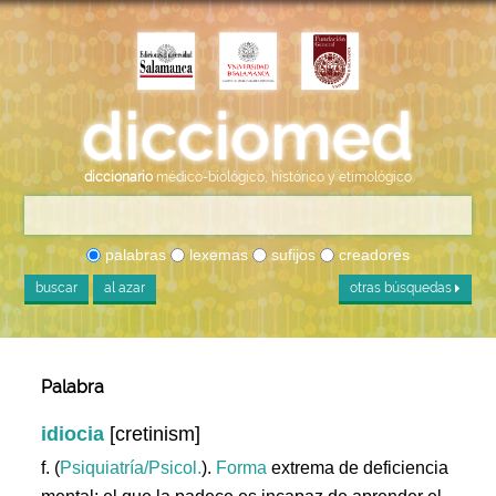
diccionario
médico-biológico, histórico y etimológico
palabras
lexemas
sufijos
creadores
buscar
al azar
otras búsquedas
Palabra
idiocia
[cretinism]
f. (
Psiquiatría/Psicol.
).
Forma
extrema de deficiencia