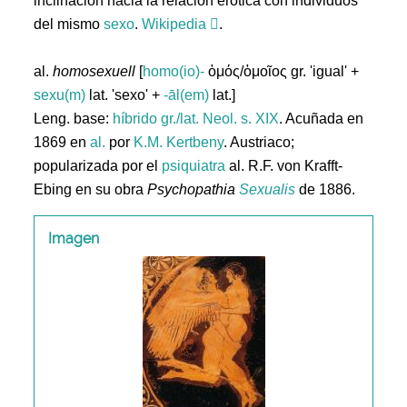
inclinación hacia la relación erótica con individuos
del mismo
sexo
.
Wikipedia
.
al.
homosexuell
[
homo(io)-
ὁμός/ὁμοῖος gr. 'igual' +
sexu(m)
lat. 'sexo' +
-āl(em)
lat.]
Leng. base:
híbrido gr./lat.
Neol. s. XIX
. Acuñada en
1869 en
al.
por
K.M. Kertbeny
. Austriaco;
popularizada por el
psiquiatra
al. R.F. von Krafft-
Ebing en su obra
Psychopathia
Sexualis
de 1886.
Imagen