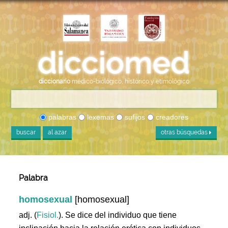
diccionario
médico-biológico, histórico y etimológico
palabras
lexemas
sufijos
creadores
buscar
al azar
otras búsquedas
Palabra
homosexual
[homosexual]
adj. (
Fisiol.
). Se dice del individuo que tiene