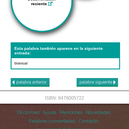
reciente
Esta palabra también aparece en la siguiente
entrada:
bisexual
palabra
anterior
palabra
siguiente
ISBN: 8478005722
Dicciomed
·
Ayuda
·
Menciones
·
Novedades
·
Palabras comentadas
·
Contacto
·