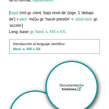
de lo normal,
hipotensión
.
[
hypó
ὑπό gr. cient. 'bajo nivel de' (sign. 1 'debajo
de') +
piez-
πιέζω gr. 'hacer presión' +
-si(s)/-s(o)-
gr.
'acción']
Leng. base:
gr.
Neol. s. XIX o XX
.
Introducción al lenguaje científico:
Neol. s. XIX o XX
Documentación
histórica