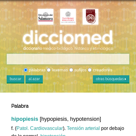
diccionario
médico-biológico, histórico y etimológico
palabras
lexemas
sufijos
creadores
buscar
al azar
otras búsquedas
Palabra
hipopiesis
[hypopiesis, hypotension]
f. (
Patol. Cardiovascular
).
Tensión
arterial
por debajo