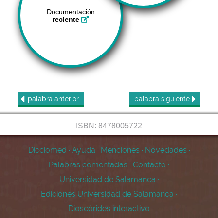
Documentación
reciente
palabra
anterior
palabra
siguiente
ISBN: 8478005722
Dicciomed
·
Ayuda
·
Menciones
·
Novedades
·
Palabras comentadas
·
Contacto
·
Universidad de Salamanca
·
Ediciones Universidad de Salamanca
·
Dioscórides interactivo