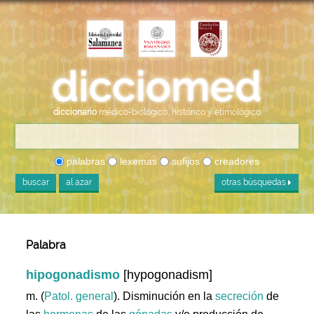
diccionario
médico-biológico, histórico y etimológico
palabras
lexemas
sufijos
creadores
buscar
al azar
otras búsquedas
Palabra
hipogonadismo
[hypogonadism]
m. (
Patol. general
). Disminución en la
secreción
de