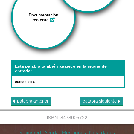
Documentación
reciente
Esta palabra también aparece en la siguiente
entrada:
eunuquismo
palabra
anterior
palabra
siguiente
ISBN: 8478005722
Dicciomed
·
Ayuda
·
Menciones
·
Novedades
·