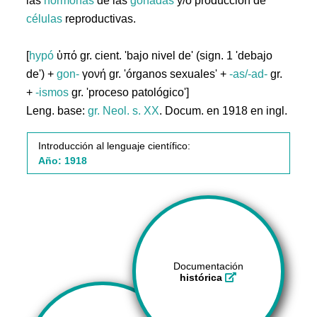
las
hormonas
de las
gónadas
y/o producción de
células
reproductivas.
[
hypó
ὑπό gr. cient. 'bajo nivel de' (sign. 1 'debajo
de') +
gon-
γονή gr. 'órganos sexuales' +
-as/-ad-
gr.
+
-ismos
gr. 'proceso patológico']
Leng. base:
gr.
Neol. s. XX
. Docum. en 1918 en ingl.
Introducción al lenguaje científico:
Año: 1918
Documentación
histórica