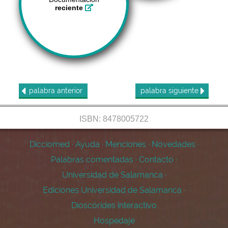
reciente
palabra
anterior
palabra
siguiente
ISBN: 8478005722
Dicciomed
·
Ayuda
·
Menciones
·
Novedades
·
Palabras comentadas
·
Contacto
·
Universidad de Salamanca
·
Ediciones Universidad de Salamanca
·
Dioscórides interactivo
Hospedaje