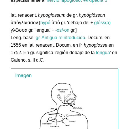
especialmente al
nervio
hipogloso
.
Wikipedia
.
lat. renacent.
hypoglossum
de gr.
hypóglōsson
ὑπόγλωσσον [
hypó
ὑπό gr. 'debajo de' +
glôss(a)
γλῶσσα gr. 'lengua' +
-os/-on
gr.]
Leng. base:
gr.
Antigua reintroducida
. Docum. en
1556 en lat. renacent. Docum. en fr.
hypoglosse
en
1752. En gr.
significa 'región debajo de la
lengua
' en
Galeno, s. II d.C.
Imagen