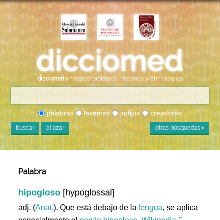
diccionario
médico-biológico, histórico y etimológico
palabras
lexemas
sufijos
creadores
buscar
al azar
otras búsquedas
Palabra
hipogloso
[hypoglossal]
adj. (
Anat.
). Que está debajo de la
lengua
, se aplica