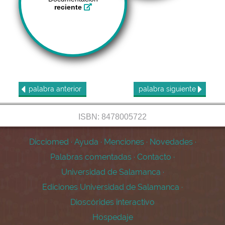
reciente
palabra
anterior
palabra
siguiente
ISBN: 8478005722
Dicciomed
·
Ayuda
·
Menciones
·
Novedades
·
Palabras comentadas
·
Contacto
·
Universidad de Salamanca
·
Ediciones Universidad de Salamanca
·
Dioscórides interactivo
Hospedaje