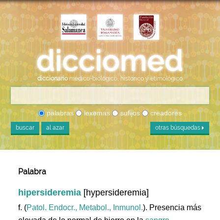
diccionario
médico-biológico, histórico y etimológico
palabras
lexemas
sufijos
creadores
buscar
al azar
otras búsquedas
Palabra
hipersideremia
[hypersideremia]
f. (
Patol. Endocr., Metabol., Inmunol.
). Presencia más