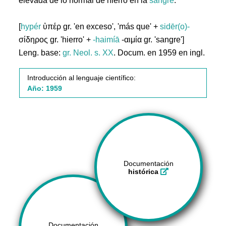
elevada de lo normal de hierro en la
sangre
.
[
hypér
ὑπέρ gr. 'en exceso', 'más que' +
sidēr(o)-
σίδηρος gr. 'hierro' +
-haimíā
-αιμία gr. 'sangre']
Leng. base:
gr.
Neol. s. XX
. Docum. en 1959 en ingl.
Introducción al lenguaje científico:
Año: 1959
Documentación
histórica
Documentación