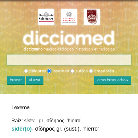
diccionario
médico-biológico, histórico y etimológico
palabras
lexemas
sufijos
creadores
buscar
al azar
otras búsquedas
Lexema
Raíz:
sidēr-
, gr., σίδηρος, 'hierro'
sidēr(o)-
σίδηρος gr. (sust.), 'hierro'