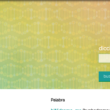
dicc
bus
Palabra