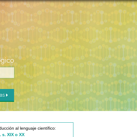
ógico
das
ducción al lenguaje científico:
. s. XIX o XX