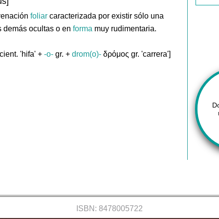
s]
venación
foliar
caracterizada por existir sólo una
s demás ocultas o en
forma
muy rudimentaria.
cient. 'hifa' +
-o-
gr. +
drom(o)-
δρόμος gr. 'carrera']
D
ISBN: 8478005722