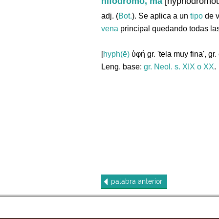
hifódromo, ma
[hyphodromou
adj. (
Bot.
). Se aplica a un
tipo
de 
vena
principal quedando todas la
[
hyph(ē)
ὑφή gr. 'tela muy fina', gr. 
Leng. base:
gr.
Neol. s. XIX o XX
.
palabra
anterior