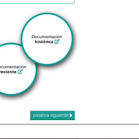
Documentación
histórica
ocumentación
reciente
palabra
siguiente