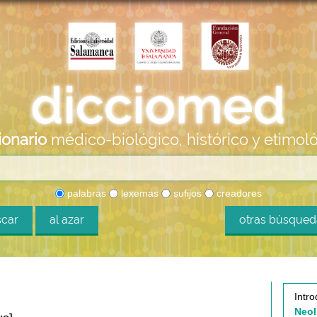
ionario
médico-biológico, histórico y etimol
palabras
lexemas
sufijos
creadores
car
al azar
otras búsque
Intro
Neol