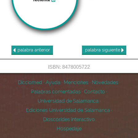
palabra
anterior
palabra
siguiente
ISBN: 8478005722
Dicciomed
·
Ayuda
·
Menciones
·
Novedades
·
Palabras comentadas
·
Contacto
·
Universidad de Salamanca
·
Ediciones Universidad de Salamanca
·
Dioscórides interactivo
Hospedaje