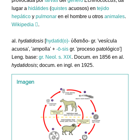
provocada por
larvas
del
género
Echinococcus
; da
lugar a
hidátides
(
quistes
acuosos) en
tejido
hepático
y
pulmonar
en el hombre u otros
animales
.
Wikipedia
.
al.
hydatidosis
[
hydatid(o)-
ὑδατιδο- gr. 'vesícula
acuosa', 'ampolla' +
-ō-sis
gr. 'proceso patológico']
Leng. base:
gr.
Neol. s. XIX
. Docum. en 1856 en al.
hydatidosis
; docum. en ingl. en 1925.
Imagen