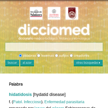
diccionario
médico-biológico, histórico y etimológico
palabras
lexemas
sufijos
creadores
buscar
al azar
otras búsquedas
Palabra
hidatidosis
[hydatid disease]
f. (
Patol. Infeccioso
).
Enfermedad
parasitaria