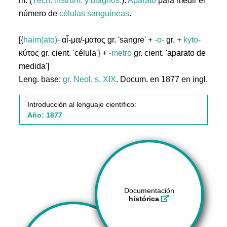
m. (
Técn. instrum. y diagnós.
).
Aparato
para medir el
número de
células
sanguíneas
.
[{
haim(ato)-
αἷ-μα/-ματος gr. 'sangre' +
-o-
gr. +
kyto-
κύτος gr. cient. 'célula'} +
-metro
gr. cient. 'aparato de
medida']
Leng. base:
gr.
Neol. s. XIX
. Docum. en 1877 en ingl.
Introducción al lenguaje científico:
Año: 1877
Documentación
histórica