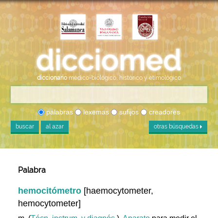
diccionario
médico-biológico, histórico y etimológico
palabras
lexemas
sufijos
creadores
buscar
al azar
otras búsquedas
Palabra
hemocitómetro
[haemocytometer,
hemocytometer]