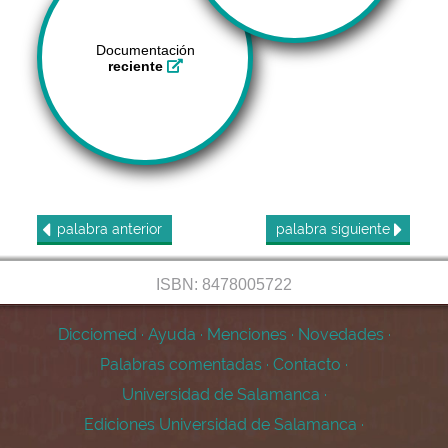
Documentación
reciente
palabra
anterior
palabra
siguiente
ISBN: 8478005722
Dicciomed
·
Ayuda
·
Menciones
·
Novedades
·
Palabras comentadas
·
Contacto
·
Universidad de Salamanca
·
Ediciones Universidad de Salamanca
·