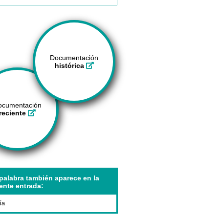
Documentación
histórica
ocumentación
reciente
palabra también aparece en la
ente entrada:
ía