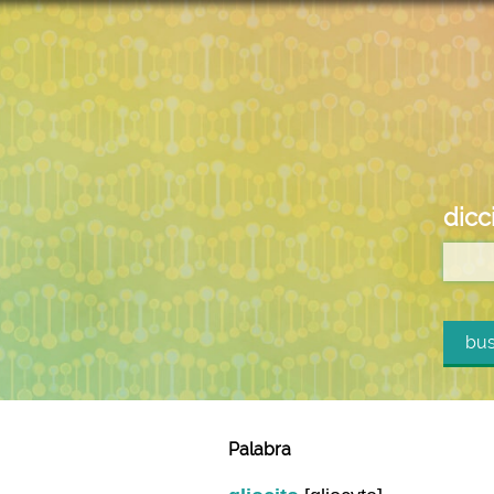
dicc
bus
Palabra