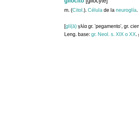
gliocito
[gliocyte]
m. (
Citol.
).
Célula
de la
neuroglía
.
[
glí(ā)
γλία gr. 'pegamento', gr. cien
Leng. base:
gr.
Neol. s. XIX o XX
.