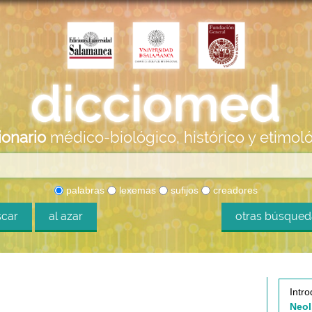
ionario
médico-biológico, histórico y etimol
palabras
lexemas
sufijos
creadores
car
al azar
otras búsque
Intro
Neol