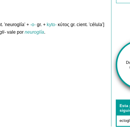
t. 'neuroglía' +
-o-
gr. +
kyto-
κύτος gr. cient. 'célula']
gli-
vale por
neuroglía
.
D
Esta 
sigui
ectogl