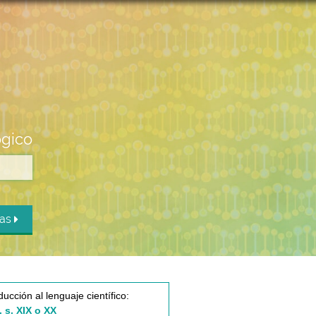
ógico
das
ducción al lenguaje científico:
. s. XIX o XX