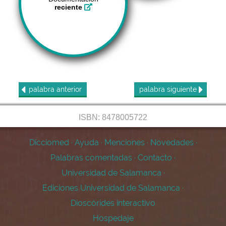
reciente
palabra
anterior
palabra
siguiente
ISBN: 8478005722
Dicciomed
·
Ayuda
·
Menciones
·
Novedades
·
Palabras comentadas
·
Contacto
·
Universidad de Salamanca
·
Ediciones Universidad de Salamanca
·
Dioscórides interactivo
Hospedaje