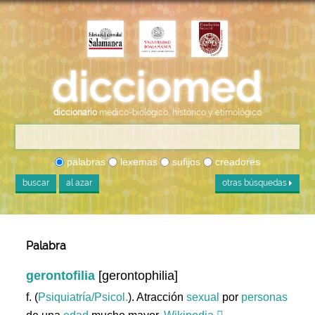
diccionario
médico-biológico, histórico y etimológico
palabras
lexemas
sufijos
creadores
buscar
al azar
otras búsquedas
Palabra
gerontofilia
[gerontophilia]
f. (
Psiquiatría/Psicol.
). Atracción
sexual
por
personas