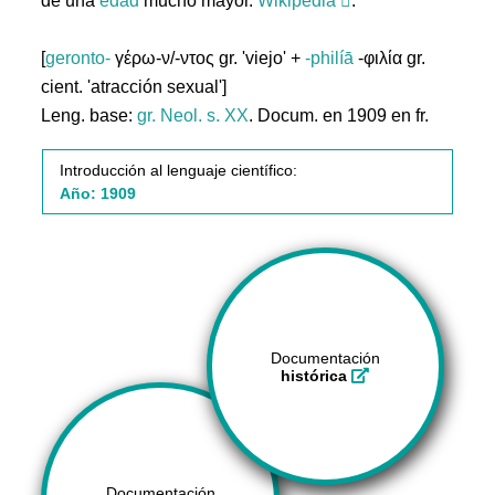
de una
edad
mucho mayor.
Wikipedia
.
[
geronto-
γέρω-ν/-ντος gr. 'viejo' +
-philíā
-φιλία gr.
cient. 'atracción sexual']
Leng. base:
gr.
Neol. s. XX
. Docum. en 1909 en fr.
Introducción al lenguaje científico:
Año: 1909
Documentación
histórica
Documentación