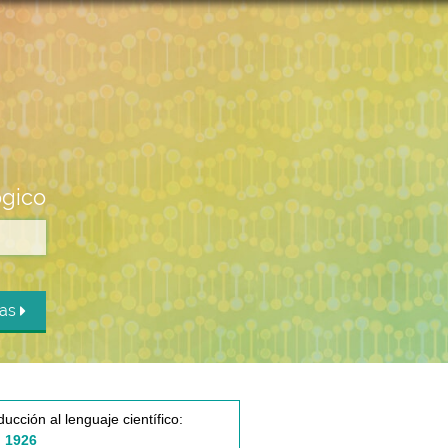
ógico
das
ducción al lenguaje científico:
 1926