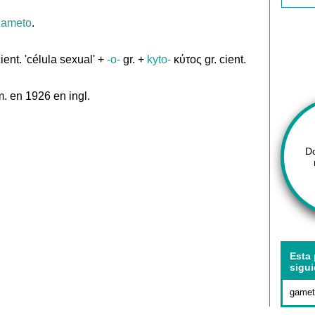
gameto
.
cient. 'célula sexual' +
-o-
gr. +
kyto-
κύτος gr. cient.
. en 1926 en ingl.
D
Esta 
sigui
gamet