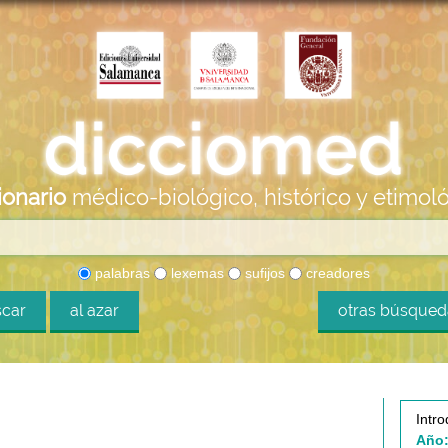
ionario
médico-biológico, histórico y etimol
palabras
lexemas
sufijos
creadores
car
al azar
otras búsque
Intro
Año: