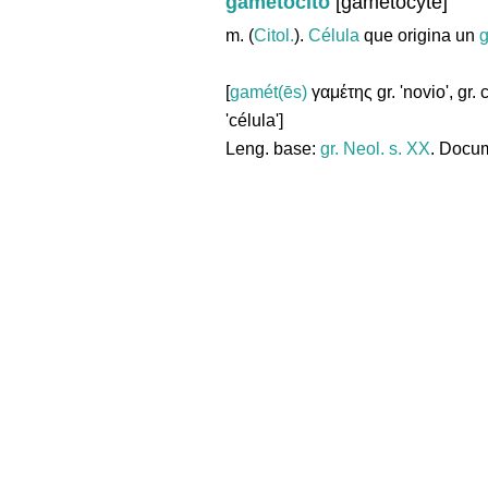
gametocito
[gametocyte]
m. (
Citol.
).
Célula
que origina un
[
gamét(ēs)
γαμέτης gr. 'novio', gr. 
'célula']
Leng. base:
gr.
Neol. s. XX
. Docum