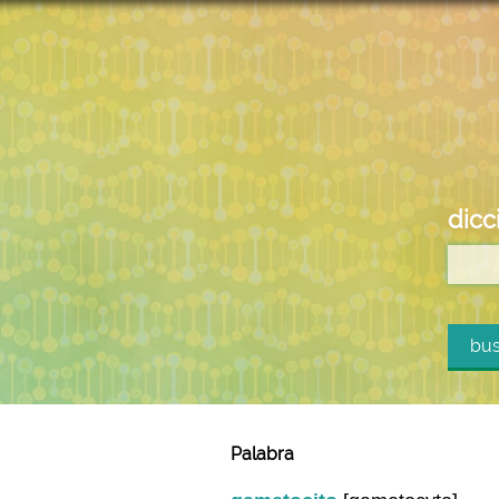
dicc
bus
Palabra