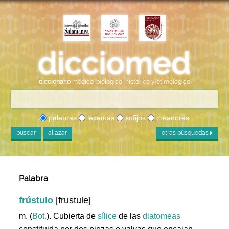
diccionario
médico-biológico, histórico y etimológico
palabras
lexemas
sufijos
creadores
buscar
al azar
otras búsquedas
Palabra
frústulo
[frustule]
m. (
Bot.
). Cubierta de
sílice
de las
diatomeas