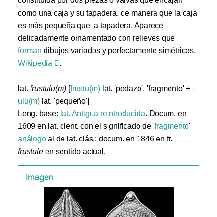
constituida por dos piezas o valvas que encajan
como una caja y su tapadera, de manera que la caja
es más pequeña que la tapadera. Aparece
delicadamente ornamentado con relieves que
forman
dibujos variados y perfectamente simétricos.
Wikipedia
.
lat.
frustulu(m)
[
frustu(m)
lat. 'pedazo', 'fragmento' +
-
ulu(m)
lat. 'pequeño']
Leng. base:
lat.
Antigua reintroducida
. Docum. en
1609 en lat. cient. con el significado de '
fragmento
'
análogo
al de lat. clás.; docum. en 1846 en fr.
frustule
en sentido actual.
Imagen