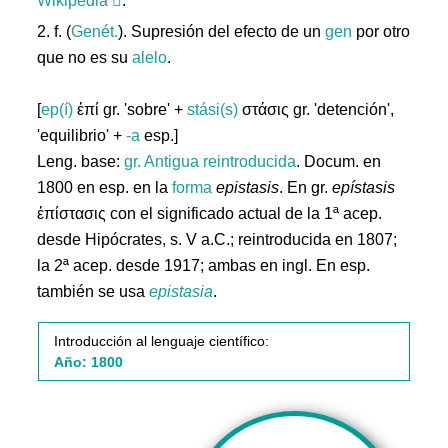
Wikipedia
.
2. f. (
Genét.
). Supresión del efecto de un
gen
por otro
que no es su
alelo
.
[
ep(í)
ἐπί gr. 'sobre' +
stási(s)
στάσις gr. 'detención',
'equilibrio' +
-a
esp.]
Leng. base:
gr.
Antigua reintroducida
. Docum. en
1800 en esp. en la
forma
epistasis
. En gr.
epístasis
ἐπίστασις con el significado actual de la 1ª acep.
desde Hipócrates, s. V a.C.; reintroducida en 1807;
la 2ª acep. desde 1917; ambas en ingl. En esp.
también se usa
epistasia
.
Introducción al lenguaje científico:
Año: 1800