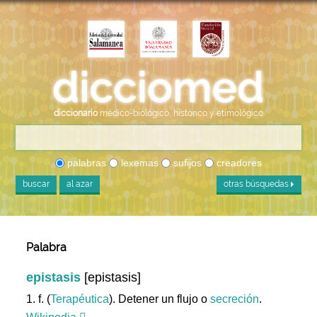
diccionario
médico-biológico, histórico y etimológico
palabras
lexemas
sufijos
creadores
buscar
al azar
otras búsquedas
Palabra
epistasis
[epistasis]
1. f. (
Terapéutica
). Detener un flujo o
secreción
.